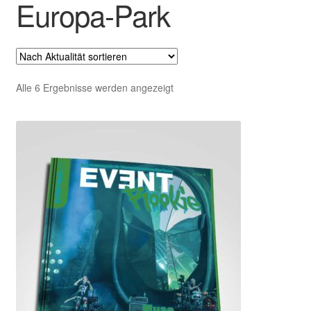
Europa-Park
Untermenü
EVENT Rookie Artikel
ausklappen
Fachbücher
Nach
Alle 6 Ergebnisse werden angezeigt
Aktualität
sortiert