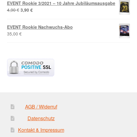
EVENT Rookie 3/2021 – 10 Jahre Jubiläumsausgabe
11,80 €
10,00 €.
Ursprünglicher
Aktueller
4,90
€
3,90
€
Preis
Preis
war:
ist:
EVENT Rookie Nachwuchs-Abo
4,90 €
3,90 €.
35,00
€
AGB / Widerruf
Datenschutz
Kontakt & Impressum