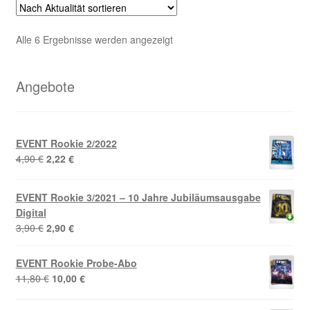
Nach
Alle 6 Ergebnisse werden angezeigt
Aktualität
sortiert
Angebote
EVENT Rookie 2/2022
Ursprünglicher
Aktueller
4,90
€
2,22
€
Preis
Preis
war:
ist:
EVENT Rookie 3/2021 – 10 Jahre Jubiläumsausgabe
4,90 €
2,22 €.
Digital
Ursprünglicher
Aktueller
3,90
€
2,90
€
Preis
Preis
war:
ist:
EVENT Rookie Probe-Abo
3,90 €
2,90 €.
Ursprünglicher
Aktueller
11,80
€
10,00
€
Preis
Preis
war:
ist: