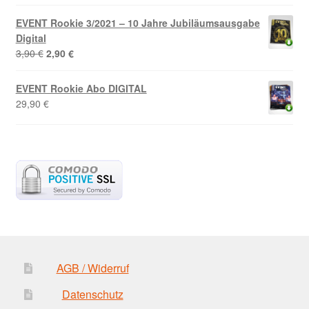
war:
ist:
EVENT Rookie 3/2021 – 10 Jahre Jubiläumsausgabe
3,90 €
2,22 €.
Digital
Ursprünglicher
Aktueller
3,90
€
2,90
€
Preis
Preis
war:
ist:
EVENT Rookie Abo DIGITAL
3,90 €
2,90 €.
29,90
€
AGB / Widerruf
Datenschutz