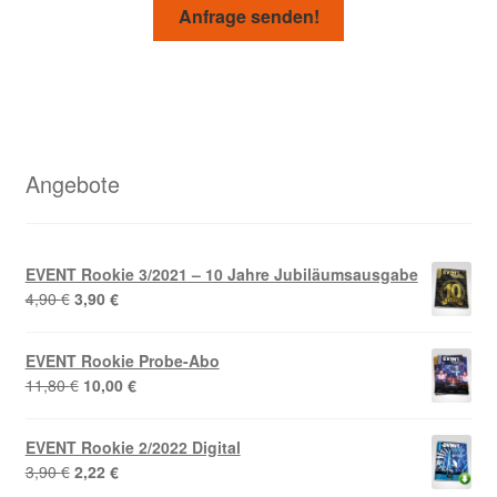
Anfrage senden!
Angebote
EVENT Rookie 3/2021 – 10 Jahre Jubiläumsausgabe
Ursprünglicher
Aktueller
4,90
€
3,90
€
Preis
Preis
war:
ist:
EVENT Rookie Probe-Abo
4,90 €
3,90 €.
Ursprünglicher
Aktueller
11,80
€
10,00
€
Preis
Preis
war:
ist:
EVENT Rookie 2/2022 Digital
11,80 €
10,00 €.
Ursprünglicher
Aktueller
3,90
€
2,22
€
Preis
Preis