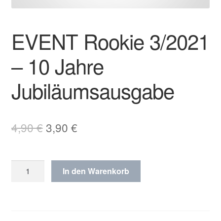
EVENT Rookie 3/2021
– 10 Jahre
Jubiläumsausgabe
Ursprünglicher
Aktueller
4,90
€
3,90
€
Preis
Preis
war:
ist:
EVENT
In den Warenkorb
4,90 €
3,90 €.
Rookie
3/2021
–
10