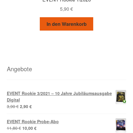
5,90
€
In den Warenkorb
Angebote
EVENT Rookie 3/2021 – 10 Jahre Jubiläumsausgabe
Digital
Ursprünglicher
Aktueller
3,90
€
2,90
€
Preis
Preis
war:
ist:
EVENT Rookie Probe-Abo
3,90 €
2,90 €.
Ursprünglicher
Aktueller
11,80
€
10,00
€