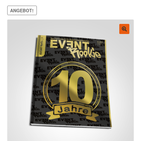
Untermenü
EVENT Rookie Artikel
ANGEBOT!
ausklappen
Fachbücher
🔍