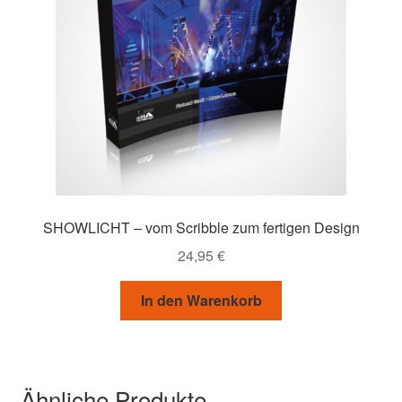
werden
SHOWLICHT – vom Scribble zum fertigen Design
24,95
€
In den Warenkorb
Ähnliche Produkte