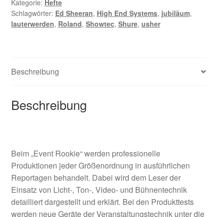
Kategorie:
Hefte
Jahre
Schlagwörter:
Ed Sheeran
,
High End Systems
,
jubiläum
,
Jubiläumsausgabe
lauterwerden
,
Roland
,
Showtec
,
Shure
,
usher
Menge
Beschreibung
Beschreibung
Beim „Event Rookie“ werden professionelle
Produktionen jeder Größenordnung in ausführlichen
Reportagen behandelt. Dabei wird dem Leser der
Einsatz von Licht-, Ton-, Video- und Bühnentechnik
detailliert dargestellt und erklärt. Bei den Produkttests
werden neue Geräte der Veranstaltungstechnik unter die