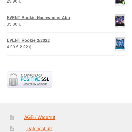
29,90
€
EVENT Rookie Nachwuchs-Abo
35,00
€
EVENT Rookie 2/2022
Ursprünglicher
Aktueller
4,90
€
2,22
€
Preis
Preis
war:
ist:
4,90 €
2,22 €.
AGB / Widerruf
Datenschutz