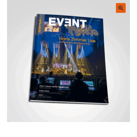
Untermenü
EVENT Rookie Artikel
ausklappen
🔍
Fachbücher