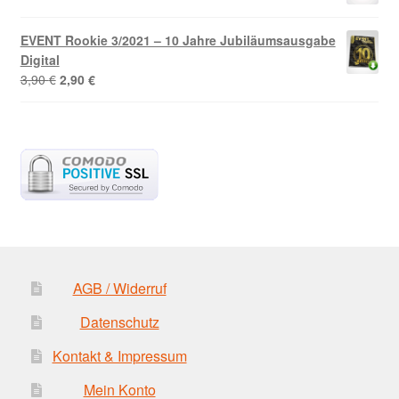
Preis
Preis
war:
ist:
EVENT Rookie 3/2021 – 10 Jahre Jubiläumsausgabe
11,80 €
10,00 €.
Digital
Ursprünglicher
Aktueller
3,90
€
2,90
€
Preis
Preis
war:
ist:
3,90 €
2,90 €.
AGB / Widerruf
Datenschutz
Kontakt & Impressum
Mein Konto