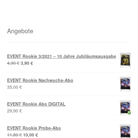
Angebote
EVENT Rookie 3/2021 – 10 Jahre Jubiläumsausgabe
Ursprünglicher
Aktueller
4,90
€
3,90
€
Preis
Preis
war:
ist:
EVENT Rookie Nachwuchs-Abo
4,90 €
3,90 €.
35,00
€
EVENT Rookie Abo DIGITAL
29,90
€
EVENT Rookie Probe-Abo
Ursprünglicher
Aktueller
11,80
€
10,00
€