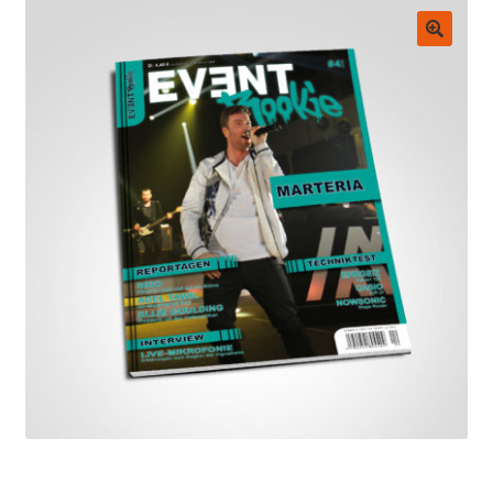
Untermenü
EVENT Rookie Artikel
ausklappen
🔍
Fachbücher