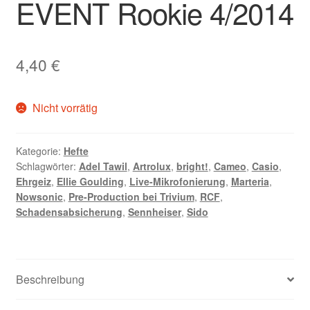
EVENT Rookie 4/2014
4,40
€
Nicht vorrätig
Kategorie:
Hefte
Schlagwörter:
Adel Tawil
,
Artrolux
,
bright!
,
Cameo
,
Casio
,
Ehrgeiz
,
Ellie Goulding
,
Live-Mikrofonierung
,
Marteria
,
Nowsonic
,
Pre-Production bei Trivium
,
RCF
,
Schadensabsicherung
,
Sennheiser
,
Sido
Beschreibung