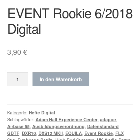
EVENT Rookie 6/2018
Digital
3,90
€
EVENT
In den Warenkorb
Rookie
6/2018
Digital
Menge
Kategorie:
Hefte Digital
Schlagwörter:
Adam Hall Experience Center
,
adapoe
,
Airbase 55
,
Ausbildungsverordnung
,
Datenstandard
GDTF
,
DXR10
,
DXS12 MKII
,
EQUILA
,
Event Rookie
,
FLX
S24
,
Funkhaus Berlin
,
High End Systems
,
HK Audio Demo