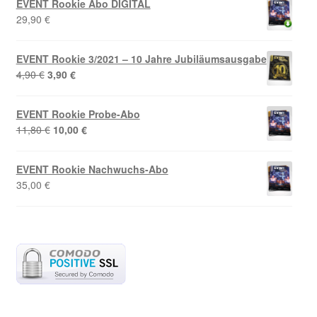
EVENT Rookie Abo DIGITAL
4,90 €
2,22 €.
29,90
€
EVENT Rookie 3/2021 – 10 Jahre Jubiläumsausgabe
Ursprünglicher
Aktueller
4,90
€
3,90
€
Preis
Preis
war:
ist:
EVENT Rookie Probe-Abo
4,90 €
3,90 €.
Ursprünglicher
Aktueller
11,80
€
10,00
€
Preis
Preis
war:
ist:
EVENT Rookie Nachwuchs-Abo
11,80 €
10,00 €.
35,00
€