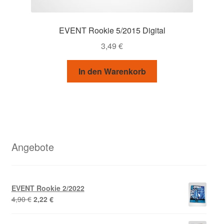
EVENT Rookie 5/2015 Digital
3,49
€
In den Warenkorb
Angebote
EVENT Rookie 2/2022
Ursprünglicher
Aktueller
4,90
€
2,22
€
Preis
Preis
war:
ist: