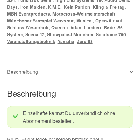
Days
,
Iron Maiden
,
K.M.E.
,
Kein Pardon
,
Kling & Freitag
,
MBN Eventproducts
,
Motocross-Weltmeisterschaft
,
Münchener Festspiel Werkstatt
,
Musical
,
Open-Air auf
Schloss Westerholt
,
Queen + Adam Lambert
,
Røde
,
S6
System
,
Scena 12
,
Showpalast München
,
Solaframe 750
,
Veranstaltungstechnik
,
Yamaha
,
Zero 88
Beschreibung
Beschreibung
Einzelhefte kannst Du unverbindlich ohne
Abonnement bestellen.
Beim „Event Rookie“ werden professionelle