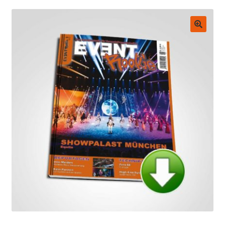
Untermenü
EVENT Rookie Artikel
ausklappen
Fachbücher
🔍