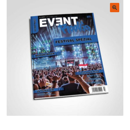
Untermenü
EVENT Rookie Artikel
ausklappen
🔍
Fachbücher