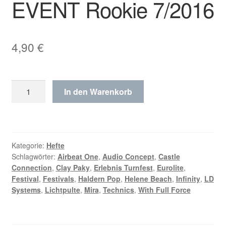
EVENT Rookie 7/2016
4,90
€
EVENT
In den Warenkorb
Rookie
7/2016
Menge
Kategorie:
Hefte
Schlagwörter:
Airbeat One
,
Audio Concept
,
Castle
Connection
,
Clay Paky
,
Erlebnis Turnfest
,
Eurolite
,
Festival
,
Festivals
,
Haldern Pop
,
Helene Beach
,
Infinity
,
LD
Systems
,
Lichtpulte
,
Mira
,
Technics
,
With Full Force