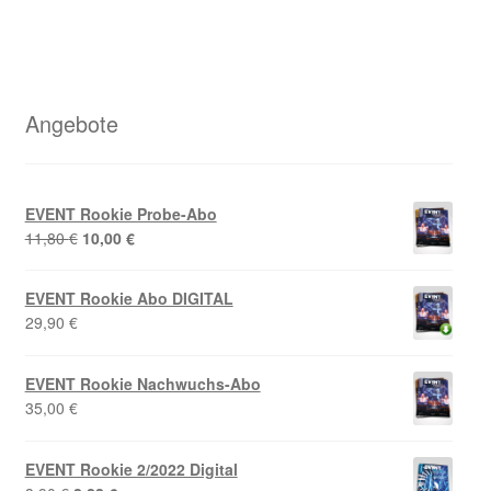
Angebote
EVENT Rookie Probe-Abo
Ursprünglicher
Aktueller
11,80
€
10,00
€
Preis
Preis
war:
ist:
EVENT Rookie Abo DIGITAL
11,80 €
10,00 €.
29,90
€
EVENT Rookie Nachwuchs-Abo
35,00
€
EVENT Rookie 2/2022 Digital