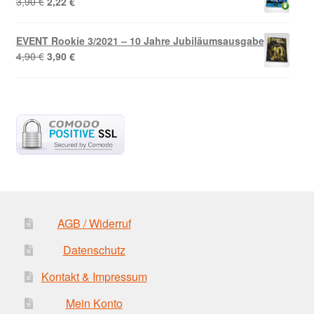
Ursprünglicher
Aktueller
3,90
€
2,22
€
Preis
Preis
war:
ist:
EVENT Rookie 3/2021 – 10 Jahre Jubiläumsausgabe
3,90 €
2,22 €.
Ursprünglicher
Aktueller
4,90
€
3,90
€
Preis
Preis
war:
ist:
4,90 €
3,90 €.
AGB / Widerruf
Datenschutz
Kontakt & Impressum
Mein Konto