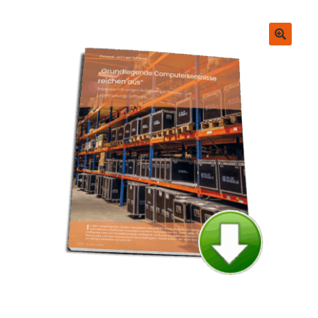
Untermenü
EVENT Rookie Artikel
ausklappen
Fachbücher
🔍