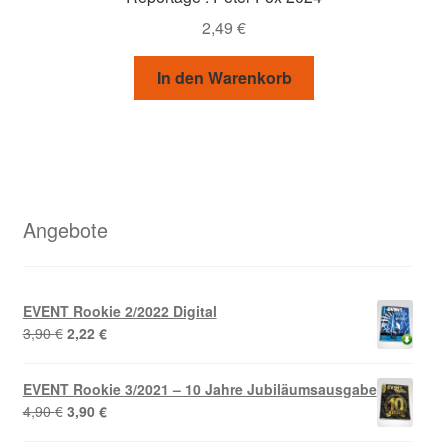
2,49
€
In den Warenkorb
Angebote
EVENT Rookie 2/2022 Digital
Ursprünglicher
Aktueller
3,90
€
2,22
€
Preis
Preis
war:
ist:
EVENT Rookie 3/2021 – 10 Jahre Jubiläumsausgabe
3,90 €
2,22 €.
Ursprünglicher
Aktueller
4,90
€
3,90
€
Preis
Preis