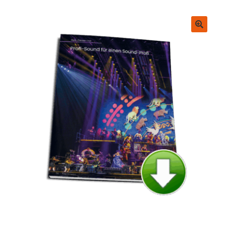
Untermenü
EVENT Rookie Artikel
ausklappen
Fachbücher
🔍