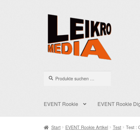
Zur
Zum
Navigation
Inhalt
springen
springen
Suchen
Suchen
nach:
EVENT Rookie
EVENT Rookie Dig
Start
EVENT Rookie Artikel
Test
Test :