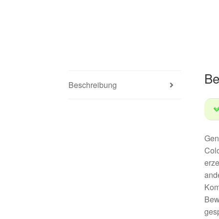
Be
Beschreibung
Gen
Col
erze
ande
Kom
Bewe
gesp