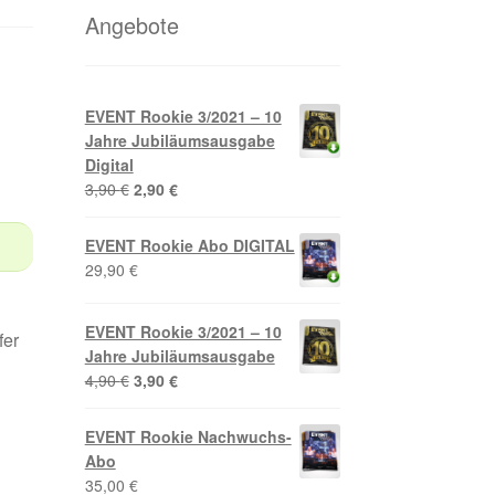
Angebote
EVENT Rookie 3/2021 – 10
Jahre Jubiläumsausgabe
Digital
Ursprünglicher
Aktueller
3,90
€
2,90
€
Preis
Preis
war:
ist:
EVENT Rookie Abo DIGITAL
3,90 €
2,90 €.
29,90
€
EVENT Rookie 3/2021 – 10
fer
Jahre Jubiläumsausgabe
Ursprünglicher
Aktueller
4,90
€
3,90
€
Preis
Preis
war:
ist:
EVENT Rookie Nachwuchs-
4,90 €
3,90 €.
Abo
35,00
€