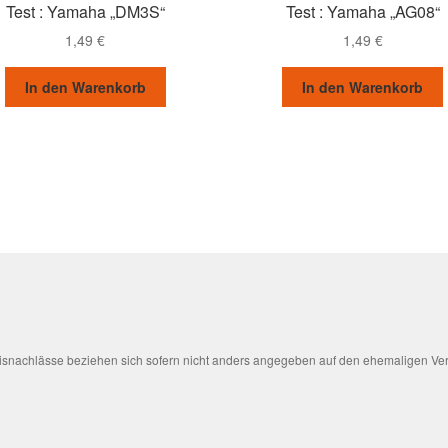
Test : Yamaha „DM3S“
Test : Yamaha „AG08“
1,49
€
1,49
€
In den Warenkorb
In den Warenkorb
Preisnachlässe beziehen sich sofern nicht anders angegeben auf den ehemaligen Ve