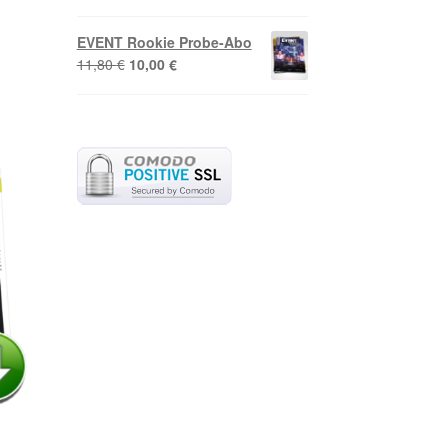
EVENT Rookie Probe-Abo
Ursprünglicher
Aktueller
11,80
€
10,00
€
Preis
Preis
war:
ist:
11,80 €
10,00 €.