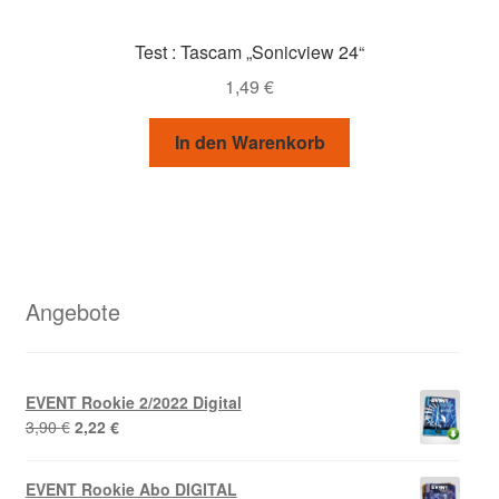
Test : Tascam „Sonicview 24“
1,49
€
In den Warenkorb
Angebote
EVENT Rookie 2/2022 Digital
Ursprünglicher
Aktueller
3,90
€
2,22
€
Preis
Preis
war:
ist:
EVENT Rookie Abo DIGITAL