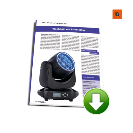
Untermenü
EVENT Rookie Artikel
ausklappen
Fachbücher
🔍