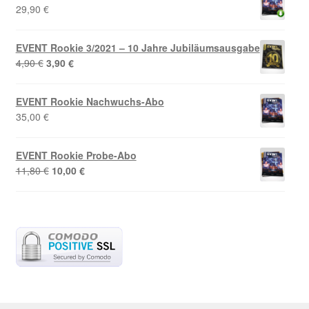
3,90 €
2,22 €.
29,90
€
EVENT Rookie 3/2021 – 10 Jahre Jubiläumsausgabe
Ursprünglicher
Aktueller
4,90
€
3,90
€
Preis
Preis
war:
ist:
EVENT Rookie Nachwuchs-Abo
4,90 €
3,90 €.
35,00
€
EVENT Rookie Probe-Abo
Ursprünglicher
Aktueller
11,80
€
10,00
€
Preis
Preis
war:
ist:
11,80 €
10,00 €.