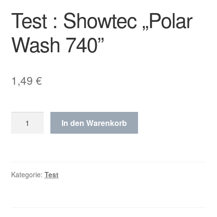
Test : Showtec „Polar
Wash 740”
1,49
€
Test
In den Warenkorb
:
Showtec
„Polar
Wash
Kategorie:
Test
740”
Menge