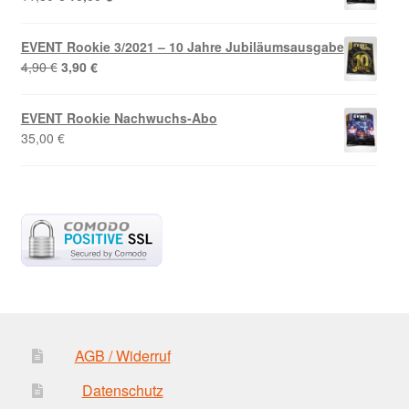
Preis
Preis
war:
ist:
EVENT Rookie 3/2021 – 10 Jahre Jubiläumsausgabe
11,80 €
10,00 €.
Ursprünglicher
Aktueller
4,90
€
3,90
€
Preis
Preis
war:
ist:
EVENT Rookie Nachwuchs-Abo
4,90 €
3,90 €.
35,00
€
AGB / Widerruf
Datenschutz