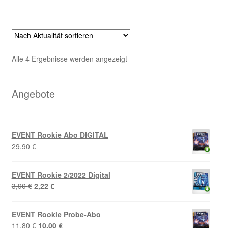
Nach
Alle 4 Ergebnisse werden angezeigt
Aktualität
sortiert
Angebote
EVENT Rookie Abo DIGITAL
29,90
€
EVENT Rookie 2/2022 Digital
Ursprünglicher
Aktueller
3,90
€
2,22
€
Preis
Preis
war:
ist:
EVENT Rookie Probe-Abo
3,90 €
2,22 €.
Ursprünglicher
Aktueller
11,80
€
10,00
€