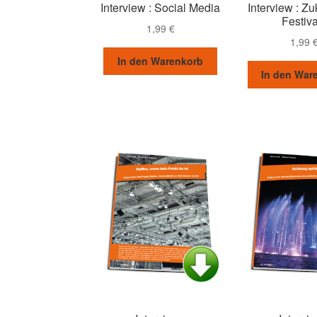
Interview : Social Media
Interview : Zu
Festiva
1,99
€
1,99
In den Warenkorb
In den War