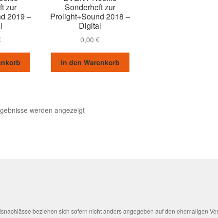
t zur
Sonderheft zur
nd 2019 –
Prolight+Sound 2018 –
l
Digital
€
0,00
€
enkorb
In den Warenkorb
Nach
rgebnisse werden angezeigt
Aktualität
sortiert
Preisnachlässe beziehen sich sofern nicht anders angegeben auf den ehemaligen Ve