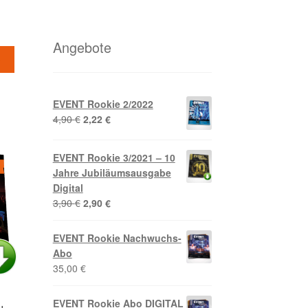
Angebote
b
EVENT Rookie 2/2022
Ursprünglicher
Aktueller
4,90
€
2,22
€
Preis
Preis
war:
ist:
EVENT Rookie 3/2021 – 10
4,90 €
2,22 €.
Jahre Jubiläumsausgabe
Digital
Ursprünglicher
Aktueller
3,90
€
2,90
€
Preis
Preis
war:
ist:
EVENT Rookie Nachwuchs-
3,90 €
2,90 €.
Abo
35,00
€
EVENT Rookie Abo DIGITAL