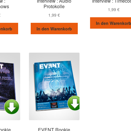
w :
Interview : Audio
Interview : Timeco
hows
Protokolle
1,99
€
€
1,99
€
In den Warenkor
enkorb
In den Warenkorb
ookie
EVENT Rookie