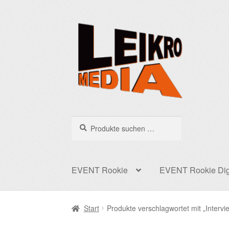
Zur
Zum
Navigation
Inhalt
springen
springen
Suchen
Suchen
nach:
EVENT Rookie
EVENT Rookie Dig
Start
Produkte verschlagwortet mit „Intervi