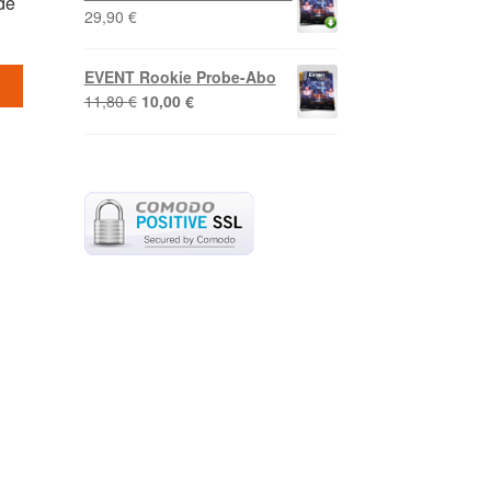
de
29,90
€
EVENT Rookie Probe-Abo
b
Ursprünglicher
Aktueller
11,80
€
10,00
€
Preis
Preis
war:
ist:
11,80 €
10,00 €.