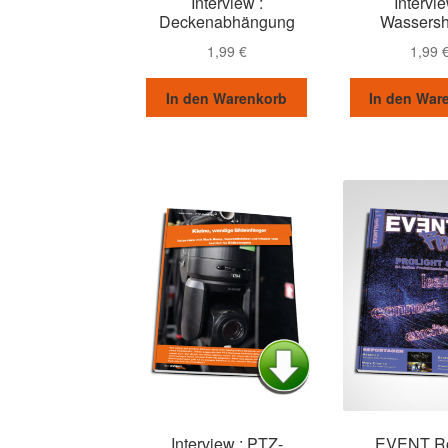
Interview :
Intervie
Deckenabhängung
Wassers
1,99
€
1,99
In den Warenkorb
In den War
Interview : PTZ-
EVENT R