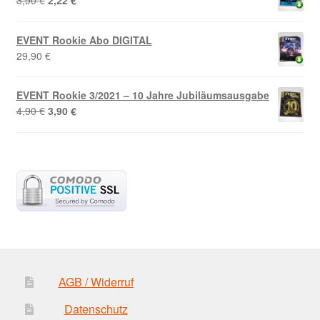
Preis
Preis
war:
ist:
EVENT Rookie Abo DIGITAL
3,90 €
2,22 €.
29,90
€
EVENT Rookie 3/2021 – 10 Jahre Jubiläumsausgabe
Ursprünglicher
Aktueller
4,90
€
3,90
€
Preis
Preis
war:
ist:
4,90 €
3,90 €.
AGB / Widerruf
Datenschutz