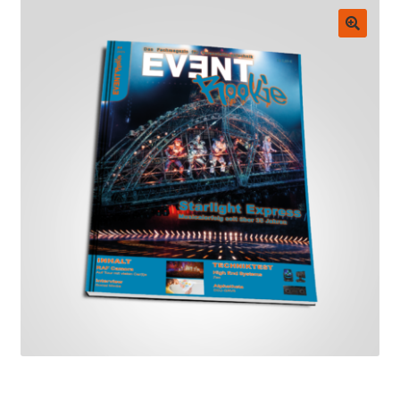
Untermenü
EVENT Rookie Artikel
ausklappen
🔍
Fachbücher