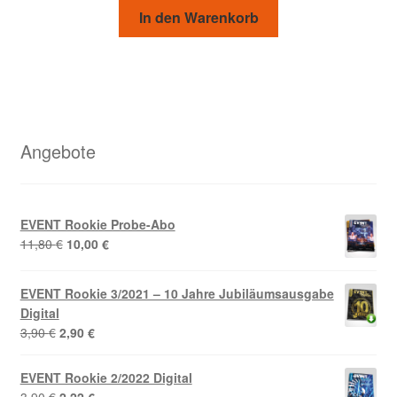
In den Warenkorb
Angebote
EVENT Rookie Probe-Abo
Ursprünglicher
Aktueller
11,80
€
10,00
€
Preis
Preis
war:
ist:
EVENT Rookie 3/2021 – 10 Jahre Jubiläumsausgabe
11,80 €
10,00 €.
Digital
Ursprünglicher
Aktueller
3,90
€
2,90
€
Preis
Preis
war:
ist:
EVENT Rookie 2/2022 Digital
3,90 €
2,90 €.
Ursprünglicher
Aktueller
3,90
€
2,22
€