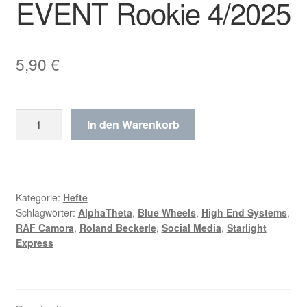
EVENT Rookie 4/2025
5,90
€
EVENT
In den Warenkorb
Rookie
4/2025
Menge
Kategorie:
Hefte
Schlagwörter:
AlphaTheta
,
Blue Wheels
,
High End Systems
,
RAF Camora
,
Roland Beckerle
,
Social Media
,
Starlight
Express