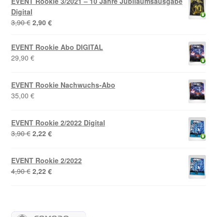
EVENT Rookie 3/2021 – 10 Jahre Jubiläumsausgabe
Digital
Ursprünglicher
Aktueller
3,90
€
2,90
€
Preis
Preis
war:
ist:
EVENT Rookie Abo DIGITAL
3,90 €
2,90 €.
29,90
€
EVENT Rookie Nachwuchs-Abo
35,00
€
EVENT Rookie 2/2022 Digital
Ursprünglicher
Aktueller
3,90
€
2,22
€
Preis
Preis
war:
ist:
EVENT Rookie 2/2022
3,90 €
2,22 €.
Ursprünglicher
Aktueller
4,90
€
2,22
€
Preis
Preis
war:
ist:
4,90 €
2,22 €.