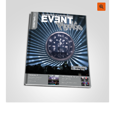
Untermenü
EVENT Rookie Artikel
ausklappen
🔍
Fachbücher