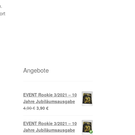
.
ort
Angebote
EVENT Rookie 3/2021 – 10
Jahre Jubiläumsausgabe
Ursprünglicher
Aktueller
4,90
€
3,90
€
Preis
Preis
war:
ist:
EVENT Rookie 3/2021 – 10
4,90 €
3,90 €.
Jahre Jubiläumsausgabe