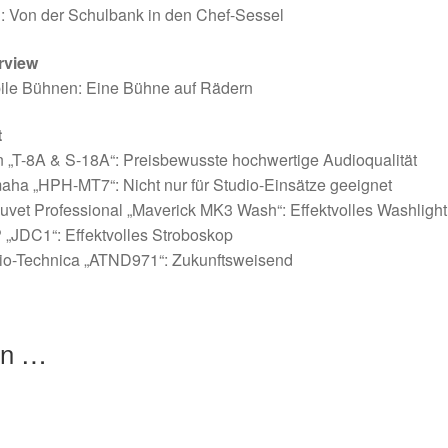
: Von der Schulbank in den Chef-Sessel
rview
ile Bühnen: Eine Bühne auf Rädern
t
 „T-8A & S-18A“: Preisbewusste hochwertige Audioqualität
ha „HPH-MT7“: Nicht nur für Studio-Einsätze geeignet
vet Professional „Maverick MK3 Wash“: Effektvolles Washlight
„JDC1“: Effektvolles Stroboskop
io-Technica „ATND971“: Zukunftsweisend
en …