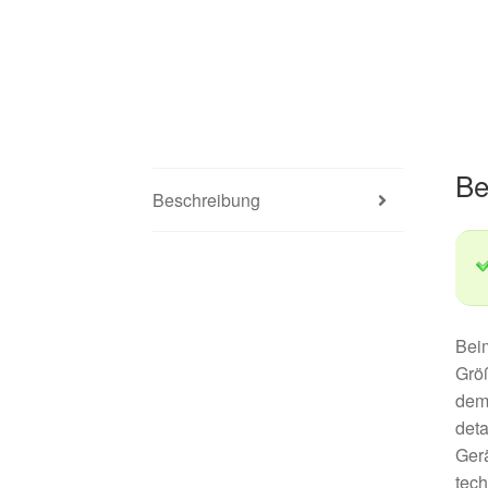
Be
Beschreibung
Beim
Größ
dem 
deta
Gerä
tech