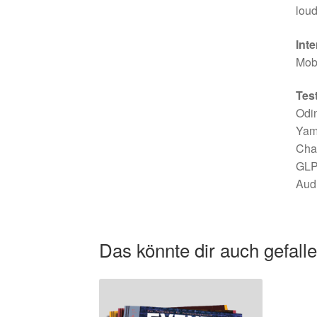
loud
Inte
Mob
Tes
Odin
Yama
Chau
GLP 
Aud
Das könnte dir auch gefall