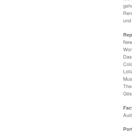
gehe
Ren
und 
Rep
New
Worl
Das 
Colo
Loll
Mus
The
Göss
Fac
Audi
Port