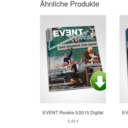
Ähnliche Produkte
auf.
Die
Optionen
können
auf
der
Produktseite
gewählt
werden
EVENT Rookie 5/2015 Digital
EV
3,49
€