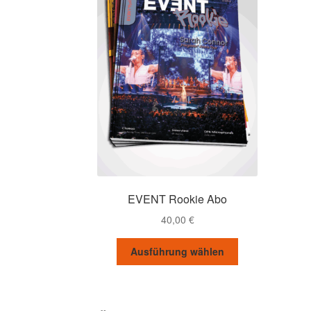
EVENT Rookie Abo
40,00
€
Dieses
Ausführung wählen
Produkt
weist
mehrere
Varianten