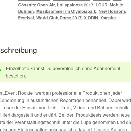
Gössnitz Open Air
,
Lollapalooza 2017
,
LOUD
,
Mobile
Bühnen
,
Musiksommer im Olympiapark
,
New Horizons
Festival
,
World Club Dome 2017
,
X ODIN
,
Yamaha
schreibung
Einzelhefte kannst Du unverbindlich ohne Abonnement
bestellen.
 „Event Rookie“ werden professionelle Produktionen jeder
enordnung in ausführlichen Reportagen behandelt. Dabei wird
Leser der Einsatz von Licht-, Ton-, Video- und Bühnentechnik
illiert dargestellt und erklärt. Bei den Produkttests werden neue
te der Veranstaltungstechnik unter die Lupe genommen und di
nischen Eigenschaften anschaulich erläutert. Unsere Autoren