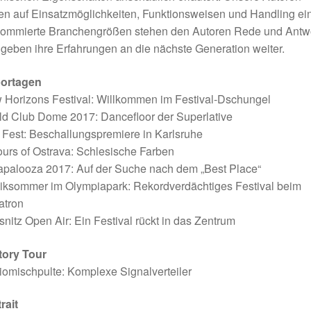
n auf Einsatzmöglichkeiten, Funktionsweisen und Handling ein
ommierte Branchengrößen stehen den Autoren Rede und Antw
geben ihre Erfahrungen an die nächste Generation weiter.
ortagen
 Horizons Festival: Willkommen im Festival-Dschungel
d Club Dome 2017: Dancefloor der Superlative
Fest: Beschallungspremiere in Karlsruhe
urs of Ostrava: Schlesische Farben
apalooza 2017: Auf der Suche nach dem „Best Place“
iksommer im Olympiapark: Rekordverdächtiges Festival beim
atron
nitz Open Air: Ein Festival rückt in das Zentrum
tory Tour
omischpulte: Komplexe Signalverteiler
rait