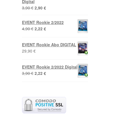
Digital
Ursprünglicher
Aktueller
3,90
€
2,90
€
Preis
Preis
war:
ist:
EVENT Rookie 2/2022
3,90 €
2,90 €.
Ursprünglicher
Aktueller
4,90
€
2,22
€
Preis
Preis
war:
ist:
EVENT Rookie Abo DIGITAL
4,90 €
2,22 €.
29,90
€
EVENT Rookie 2/2022 Digital
Ursprünglicher
Aktueller
3,90
€
2,22
€
Preis
Preis
war:
ist:
3,90 €
2,22 €.