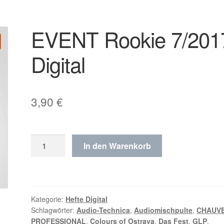
EVENT Rookie 7/201
Digital
3,90
€
EVENT
In den Warenkorb
Rookie
7/2017
Digital
Menge
Kategorie:
Hefte Digital
Schlagwörter:
Audio-Technica
,
Audiomischpulte
,
CHAUV
PROFESSIONAL
,
Colours of Ostrava
,
Das Fest
,
GLP
,