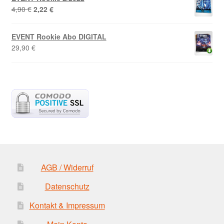
Ursprünglicher
Aktueller
4,90
€
2,22
€
Preis
Preis
war:
ist:
EVENT Rookie Abo DIGITAL
4,90 €
2,22 €.
29,90
€
AGB / Widerruf
Datenschutz
Kontakt & Impressum