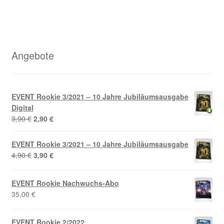
Angebote
EVENT Rookie 3/2021 – 10 Jahre Jubiläumsausgabe
Digital
Ursprünglicher
Aktueller
3,90
€
2,90
€
Preis
Preis
war:
ist:
EVENT Rookie 3/2021 – 10 Jahre Jubiläumsausgabe
3,90 €
2,90 €.
Ursprünglicher
Aktueller
4,90
€
3,90
€
Preis
Preis
war:
ist:
EVENT Rookie Nachwuchs-Abo
4,90 €
3,90 €.
35,00
€
EVENT Rookie 2/2022