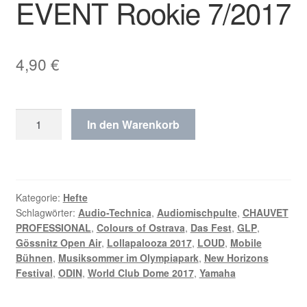
EVENT Rookie 7/2017
4,90
€
EVENT
In den Warenkorb
Rookie
7/2017
Menge
Kategorie:
Hefte
Schlagwörter:
Audio-Technica
,
Audiomischpulte
,
CHAUVET
PROFESSIONAL
,
Colours of Ostrava
,
Das Fest
,
GLP
,
Gössnitz Open Air
,
Lollapalooza 2017
,
LOUD
,
Mobile
Bühnen
,
Musiksommer im Olympiapark
,
New Horizons
Festival
,
ODIN
,
World Club Dome 2017
,
Yamaha