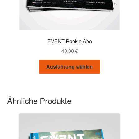
EVENT Rookie Abo
40,00
€
Dieses
Ausführung wählen
Produkt
weist
mehrere
Varianten
Ähnliche Produkte
auf.
Die
Optionen
können
auf