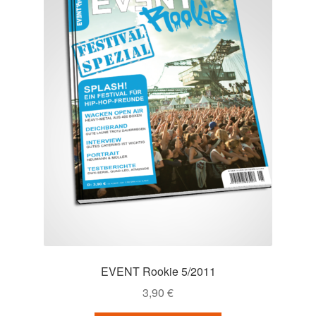
der
Produktseite
gewählt
werden
EVENT Rookie 5/2011
3,90
€