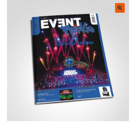
Untermenü
EVENT Rookie Artikel
ausklappen
🔍
Fachbücher