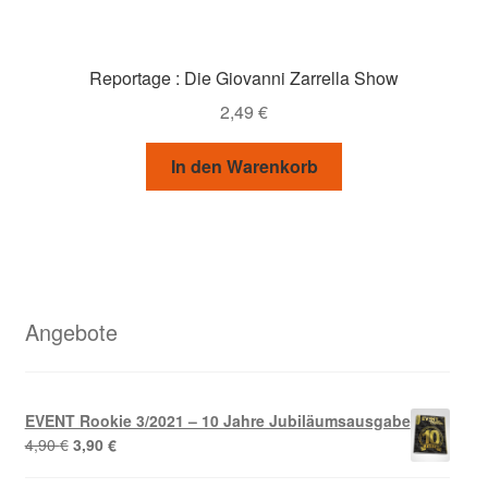
Reportage : Die Giovanni Zarrella Show
2,49
€
In den Warenkorb
Angebote
EVENT Rookie 3/2021 – 10 Jahre Jubiläumsausgabe
Ursprünglicher
Aktueller
4,90
€
3,90
€
Preis
Preis