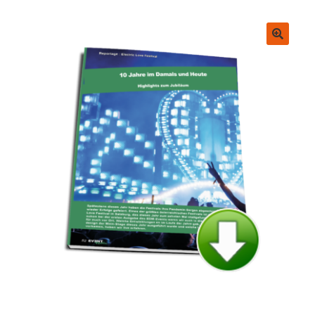
Untermenü
EVENT Rookie Artikel
ausklappen
Fachbücher
🔍