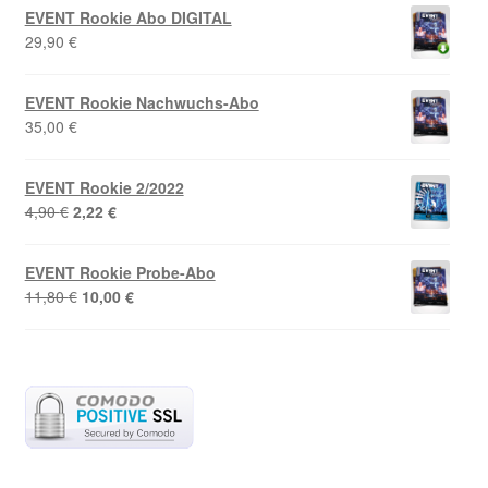
war:
ist:
EVENT Rookie Abo DIGITAL
4,90 €
3,90 €.
29,90
€
EVENT Rookie Nachwuchs-Abo
35,00
€
EVENT Rookie 2/2022
Ursprünglicher
Aktueller
4,90
€
2,22
€
Preis
Preis
war:
ist:
EVENT Rookie Probe-Abo
4,90 €
2,22 €.
Ursprünglicher
Aktueller
11,80
€
10,00
€
Preis
Preis
war:
ist:
11,80 €
10,00 €.