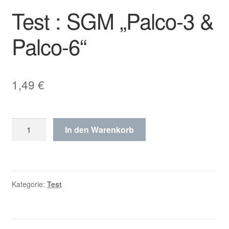
Test : SGM „Palco-3 &
Palco-6“
1,49
€
Test
In den Warenkorb
:
SGM
„Palco-
3
Kategorie:
Test
&
Palco-
6“
Menge