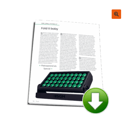
Untermenü
EVENT Rookie Artikel
ausklappen
Fachbücher
🔍