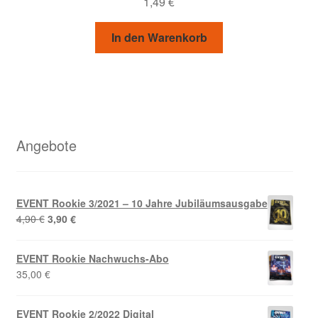
1,49
€
In den Warenkorb
Angebote
EVENT Rookie 3/2021 – 10 Jahre Jubiläumsausgabe
Ursprünglicher
Aktueller
4,90
€
3,90
€
Preis
Preis
war:
ist:
EVENT Rookie Nachwuchs-Abo
4,90 €
3,90 €.
35,00
€
EVENT Rookie 2/2022 Digital