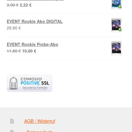
Ursprünglicher
Aktueller
3,90
€
2,22
€
Preis
Preis
war:
ist:
EVENT Rookie Abo DIGITAL
3,90 €
2,22 €.
29,90
€
EVENT Rookie Probe-Abo
Ursprünglicher
Aktueller
11,80
€
10,00
€
Preis
Preis
war:
ist:
11,80 €
10,00 €.
AGB / Widerruf