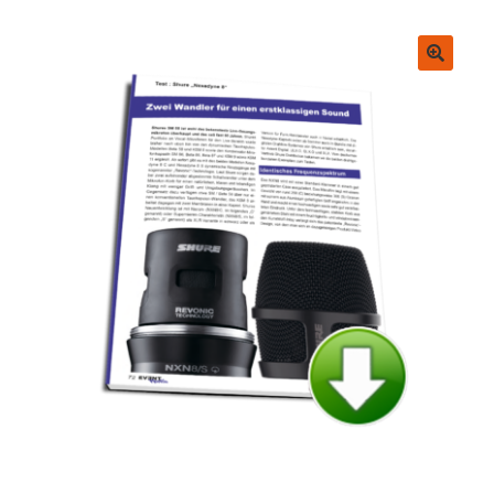
Untermenü
EVENT Rookie Artikel
ausklappen
Fachbücher
🔍