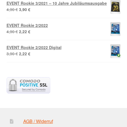
war:
ist:
EVENT Rookie 3/2021 – 10 Jahre Jubiläumsausgabe
3,90 €
2,90 €.
Ursprünglicher
Aktueller
4,90
€
3,90
€
Preis
Preis
war:
ist:
EVENT Rookie 2/2022
4,90 €
3,90 €.
Ursprünglicher
Aktueller
4,90
€
2,22
€
Preis
Preis
war:
ist:
EVENT Rookie 2/2022 Digital
4,90 €
2,22 €.
Ursprünglicher
Aktueller
3,90
€
2,22
€
Preis
Preis
war:
ist:
3,90 €
2,22 €.
AGB / Widerruf