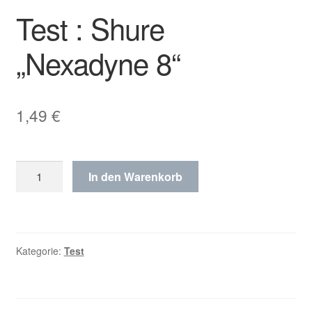
Test : Shure
„Nexadyne 8“
1,49
€
Test
In den Warenkorb
:
Shure
„Nexadyne
8“
Kategorie:
Test
Menge