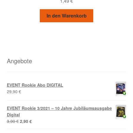
1,49
€
In den Warenkorb
Angebote
EVENT Rookie Abo DIGITAL
29,90
€
EVENT Rookie 3/2021 – 10 Jahre Jubiläumsausgabe
Digital
Ursprünglicher
Aktueller
3,90
€
2,90
€
Preis
Preis