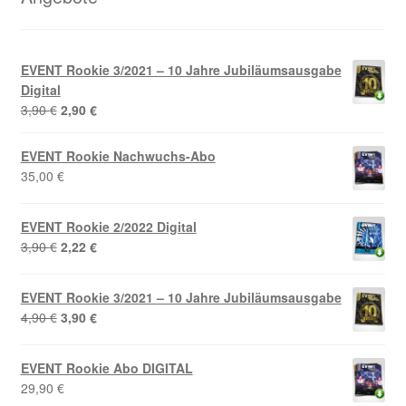
EVENT Rookie 3/2021 – 10 Jahre Jubiläumsausgabe
Digital
Ursprünglicher
Aktueller
3,90
€
2,90
€
Preis
Preis
war:
ist:
EVENT Rookie Nachwuchs-Abo
3,90 €
2,90 €.
35,00
€
EVENT Rookie 2/2022 Digital
Ursprünglicher
Aktueller
3,90
€
2,22
€
Preis
Preis
war:
ist:
EVENT Rookie 3/2021 – 10 Jahre Jubiläumsausgabe
3,90 €
2,22 €.
Ursprünglicher
Aktueller
4,90
€
3,90
€
Preis
Preis
war:
ist:
EVENT Rookie Abo DIGITAL
4,90 €
3,90 €.
29,90
€