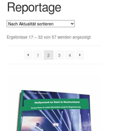
Reportage
Untermenü
EVENT Rookie Artikel
ausklappen
Reportage
Interview
Nach
Ergebnisse 17 – 32 von 57 werden angezeigt
Aktualität
sortiert
Test
1
2
3
4
Fachbücher