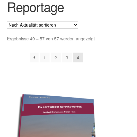
Reportage
Untermenü
EVENT Rookie Artikel
ausklappen
Reportage
Interview
Nach
Ergebnisse 49 – 57 von 57 werden angezeigt
Aktualität
sortiert
Test
1
2
3
4
Fachbücher