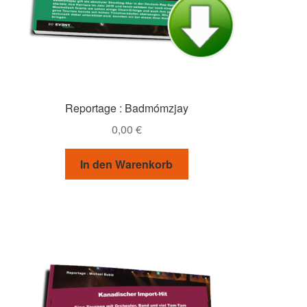
Reportage : Badmómzjay
0,00
€
In den Warenkorb