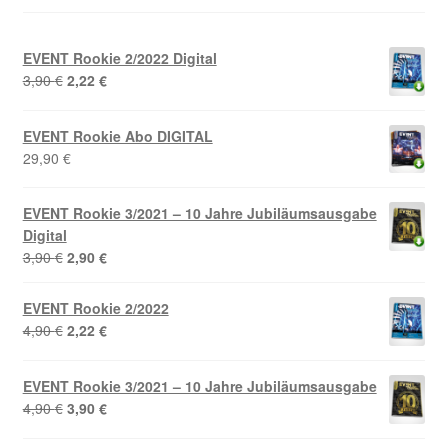
EVENT Rookie 2/2022 Digital
Ursprünglicher
Aktueller
3,90
€
2,22
€
Preis
Preis
war:
ist:
EVENT Rookie Abo DIGITAL
3,90 €
2,22 €.
29,90
€
EVENT Rookie 3/2021 – 10 Jahre Jubiläumsausgabe
Digital
Ursprünglicher
Aktueller
3,90
€
2,90
€
Preis
Preis
war:
ist:
EVENT Rookie 2/2022
3,90 €
2,90 €.
Ursprünglicher
Aktueller
4,90
€
2,22
€
Preis
Preis
war:
ist:
EVENT Rookie 3/2021 – 10 Jahre Jubiläumsausgabe
4,90 €
2,22 €.
Ursprünglicher
Aktueller
4,90
€
3,90
€
Preis
Preis