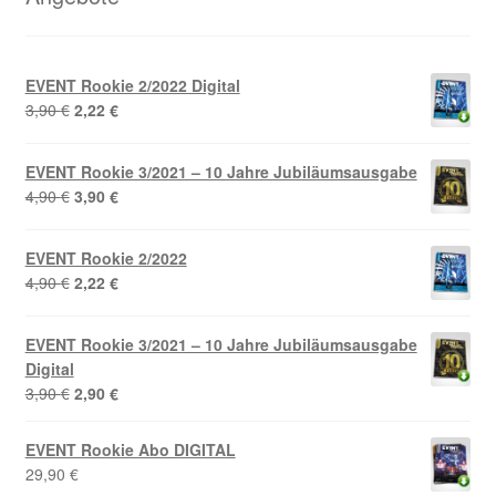
EVENT Rookie 2/2022 Digital
Ursprünglicher
Aktueller
3,90
€
2,22
€
Preis
Preis
war:
ist:
EVENT Rookie 3/2021 – 10 Jahre Jubiläumsausgabe
3,90 €
2,22 €.
Ursprünglicher
Aktueller
4,90
€
3,90
€
Preis
Preis
war:
ist:
EVENT Rookie 2/2022
4,90 €
3,90 €.
Ursprünglicher
Aktueller
4,90
€
2,22
€
Preis
Preis
war:
ist:
EVENT Rookie 3/2021 – 10 Jahre Jubiläumsausgabe
4,90 €
2,22 €.
Digital
Ursprünglicher
Aktueller
3,90
€
2,90
€
Preis
Preis
war:
ist:
EVENT Rookie Abo DIGITAL
3,90 €
2,90 €.
29,90
€